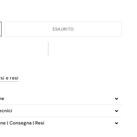
ESAURITO
si e resi
ne
ecnici
one | Consegna | Resi