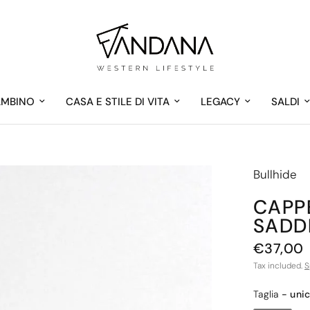
AMBINO
CASA E STILE DI VITA
LEGACY
SALDI
Bullhide
CAPP
SADD
€37,00
Tax included.
S
Taglia
Taglia
-
uni