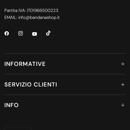
Partita IVA: IT01966500223
EMAIL: info@bandanashop.it
INFORMATIVE
SERVIZIO CLIENTI
INFO
Aggiorna