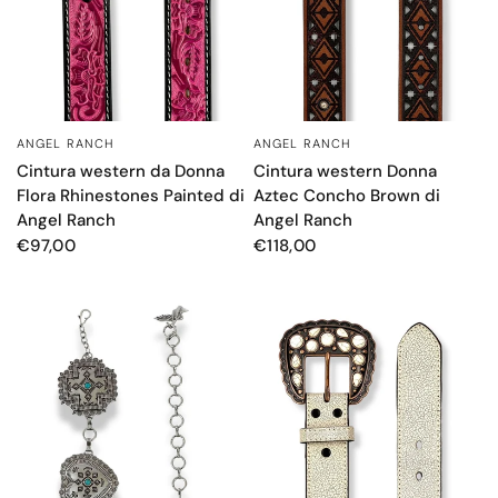
ANGEL RANCH
ANGEL RANCH
OCCHIATA VELOCE
OCCHIATA VELOCE
Cintura western da Donna
Cintura western Donna
Flora Rhinestones Painted di
Aztec Concho Brown di
Angel Ranch
Angel Ranch
€97,00
€118,00