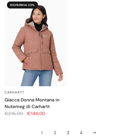
RISPARMIA 33%
CARHARTT
OCCHIATA VELOCE
Giacca Donna Montana in
Nutemeg di Carhartt
€215,00
€144,00
1
2
3
4