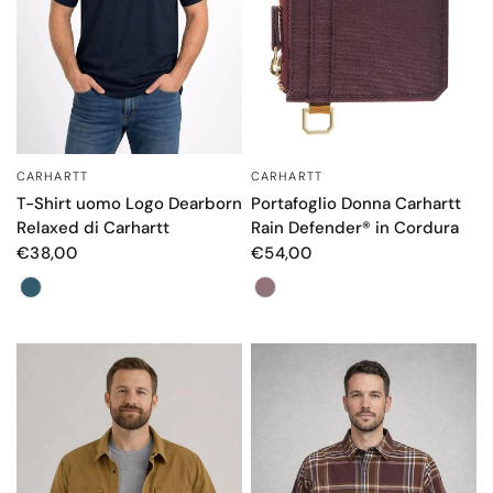
CARHARTT
CARHARTT
OCCHIATA VELOCE
OCCHIATA VELOCE
T-Shirt uomo Logo Dearborn
Portafoglio Donna Carhartt
Relaxed di Carhartt
Rain Defender® in Cordura
€38,00
€54,00
Color
Color