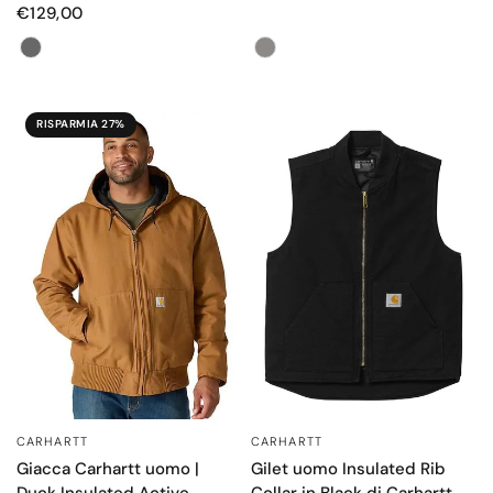
€129,00
Colore
Colore
RISPARMIA 27%
CARHARTT
CARHARTT
OCCHIATA VELOCE
OCCHIATA VELOCE
Giacca Carhartt uomo |
Gilet uomo Insulated Rib
Duck Insulated Active
Collar in Black di Carhartt