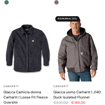
Color
Color
RISPARMIA 20%
CARHARTT
CARHARTT
OCCHIATA VELOCE
OCCHIATA VELOCE
Giacca Camicia donna
Giacca uomo Carhartt | J140
Carhartt | Loose Fit Fleece
Duck Isulated Flunnel
Overshir
€237,00
€189,00