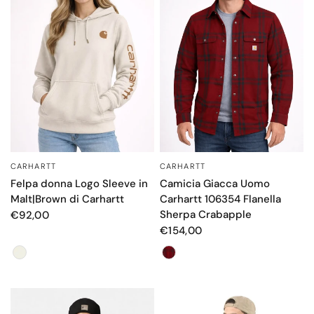
CARHARTT
CARHARTT
OCCHIATA VELOCE
OCCHIATA VELOCE
Felpa donna Logo Sleeve in
Camicia Giacca Uomo
Malt|Brown di Carhartt
Carhartt 106354 Flanella
Sherpa Crabapple
€92,00
€154,00
Color
Color