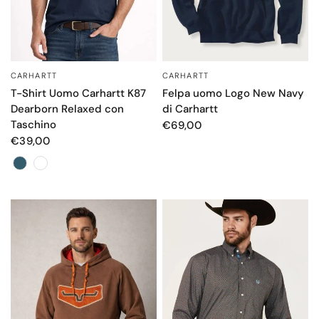
CARHARTT
CARHARTT
OCCHIATA VELOCE
OCCHIATA VELOCE
T-Shirt Uomo Carhartt K87
Felpa uomo Logo New Navy
Dearborn Relaxed con
di Carhartt
Taschino
€69,00
€39,00
Color