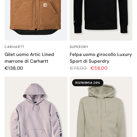
SUPERDRY
CARHARTT
OCCHIATA VELOCE
OCCHIATA VELOCE
Felpa uomo girocollo Luxury
Gilet uomo Artic Lined
Sport di Superdry
marrone di Carhartt
€78,00
€58,00
€138,00
RISPARMIA 26%