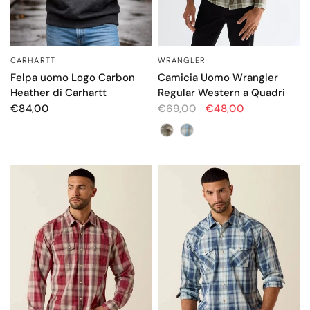
CARHARTT
WRANGLER
OCCHIATA VELOCE
OCCHIATA VELOCE
Felpa uomo Logo Carbon
Camicia Uomo Wrangler
Heather di Carhartt
Regular Western a Quadri
€84,00
€69,00
€48,00
Color