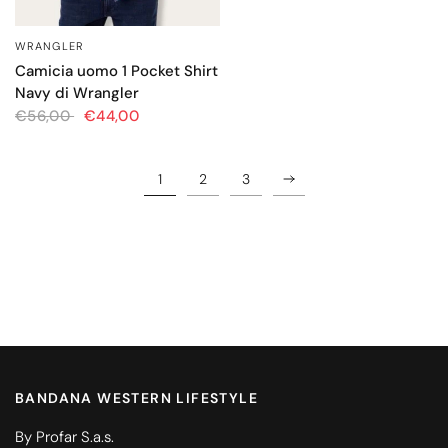
WRANGLER
OCCHIATA VELOCE
Camicia uomo 1 Pocket Shirt
Navy di Wrangler
€56,00
€44,00
1
2
3
BANDANA WESTERN LIFESTYLE
By Profar S.a.s.