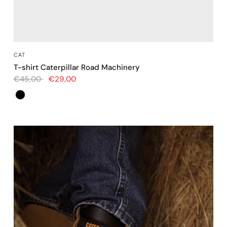
OCCHIATA VELOCE
CAT
T-shirt Caterpillar Road Machinery
€45,00
€29,00
Colore