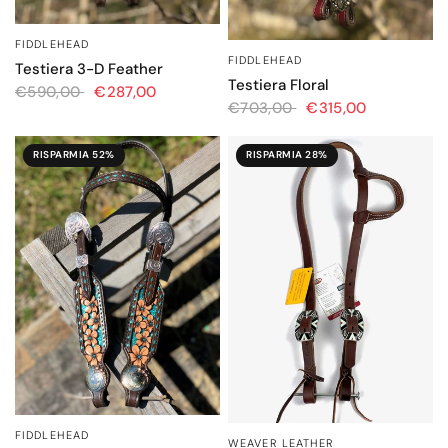
FIDDLEHEAD
OCCHIATA VELOCE
FIDDLEHEAD
OCCHIATA VELOCE
Testiera 3-D Feather
Testiera Floral
€590,00
€287,00
€703,00
€315,00
RISPARMIA 52%
RISPARMIA 28%
FIDDLEHEAD
OCCHIATA VELOCE
WEAVER LEATHER
OCCHIATA VELOCE