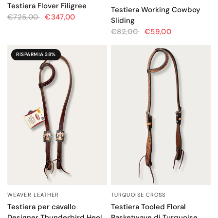
Testiera Flover Filigree
Testiera Working Cowboy
€725,00
€347,00
Sliding
€82,00
€59,00
RISPARMIA 38%
TURQUOISE CROSS
WEAVER LEATHER
OCCHIATA VELOCE
OCCHIATA VELOCE
Testiera Tooled Floral
Testiera per cavallo
Basketwave di Turquoise
Designer Thunderbird Heel