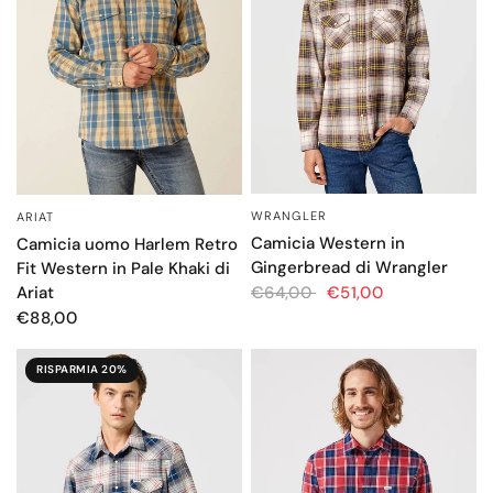
WRANGLER
ARIAT
OCCHIATA VELOCE
OCCHIATA VELOCE
Camicia Western in
Camicia uomo Harlem Retro
Gingerbread di Wrangler
Fit Western in Pale Khaki di
Ariat
€64,00
€51,00
€88,00
RISPARMIA 20%