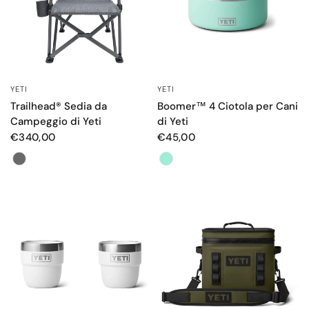
YETI
YETI
OCCHIATA VELOCE
OCCHIATA VELOCE
Trailhead® Sedia da
Boomer™ 4 Ciotola per Cani
Campeggio di Yeti
di Yeti
€340,00
€45,00
Color
Color