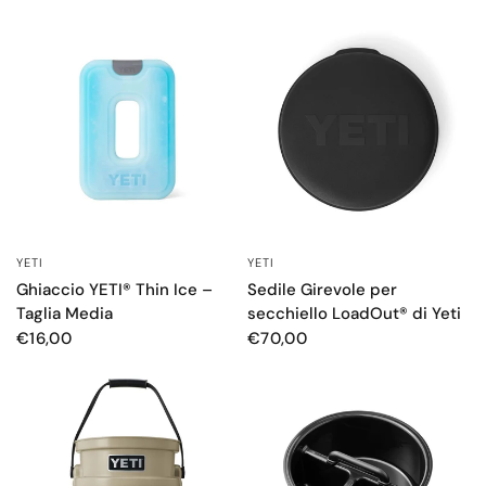
YETI
YETI
OCCHIATA VELOCE
OCCHIATA VELOCE
Ghiaccio YETI® Thin Ice –
Sedile Girevole per
Taglia Media
secchiello LoadOut® di Yeti
€16,00
€70,00