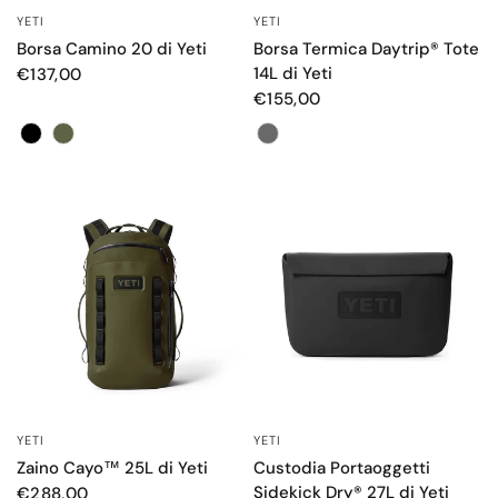
YETI
YETI
OCCHIATA VELOCE
OCCHIATA VELOCE
Borsa Camino 20 di Yeti
Borsa Termica Daytrip® Tote
14L di Yeti
€137,00
€155,00
Color
Color
YETI
YETI
OCCHIATA VELOCE
OCCHIATA VELOCE
Zaino Cayo™ 25L di Yeti
Custodia Portaoggetti
Sidekick Dry® 27L di Yeti
€288,00