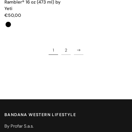
Rambler® 16 oz (473 ml) by
Yeti
€50,00
Color
1
2
BANDANA WESTERN LIFESTYLE
By Profar S.a.s.