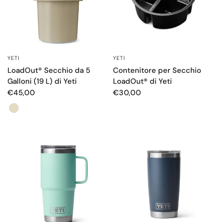
YETI
YETI
OCCHIATA VELOCE
OCCHIATA VELOCE
LoadOut® Secchio da 5
Contenitore per Secchio
Galloni (19 L) di Yeti
LoadOut® di Yeti
€45,00
€30,00
Color