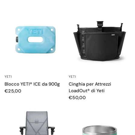
YETI
YETI
OCCHIATA VELOCE
OCCHIATA VELOCE
Blocco YETI® ICE da 900g
Cinghia per Attrezzi
LoadOut® di Yeti
€25,00
€50,00