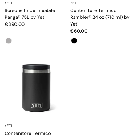
YETI
YETI
OCCHIATA VELOCE
OCCHIATA VELOCE
Borsone Impermeabile
Contenitore Termico
Panga® 75L by Yeti
Rambler® 24 oz (710 ml) by
Yeti
€390,00
€60,00
Color
Color
YETI
OCCHIATA VELOCE
Contenitore Termico