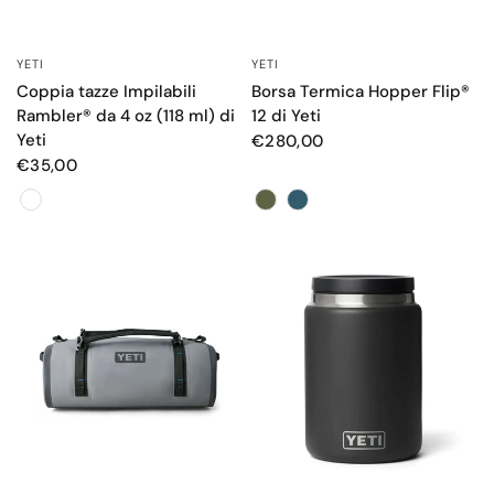
YETI
YETI
OCCHIATA VELOCE
OCCHIATA VELOCE
Coppia tazze Impilabili
Borsa Termica Hopper Flip®
Rambler® da 4 oz (118 ml) di
12 di Yeti
Yeti
€280,00
€35,00
Color
Color