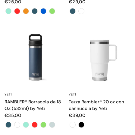
€25,00
€29,00
Color
Color
YETI
YETI
OCCHIATA VELOCE
OCCHIATA VELOCE
RAMBLER® Borraccia da 18
Tazza Rambler® 20 oz con
OZ (532ml) by Yeti
cannuccia by Yeti
€35,00
€39,00
Color
Color