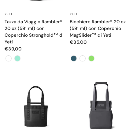
YETI
YETI
OCCHIATA VELOCE
OCCHIATA VELOCE
Tazza da Viaggio Rambler®
Bicchiere Rambler® 20 oz
20 oz (591 ml) con
(591 ml) con Coperchio
Coperchio Stronghold™ di
MagSlider™ di Yeti
Yeti
€35,00
€39,00
Color
Color