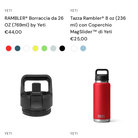
YETI
YETI
OCCHIATA VELOCE
OCCHIATA VELOCE
RAMBLER® Borraccia da 26
Tazza Rambler® 8 oz (236
OZ (769ml) by Yeti
ml) con Coperchio
MagSlider™ di Yeti
€44,00
€25,00
Color
Color
YETI
YETI
OCCHIATA VELOCE
OCCHIATA VELOCE