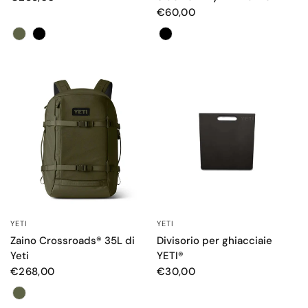
€60,00
Color
Color
YETI
YETI
OCCHIATA VELOCE
OCCHIATA VELOCE
Zaino Crossroads® 35L di
Divisorio per ghiacciaie
Yeti
YETI®
€268,00
€30,00
Color