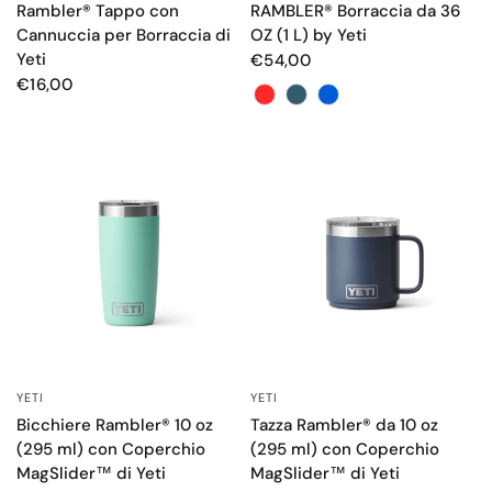
Rambler® Tappo con
RAMBLER® Borraccia da 36
Cannuccia per Borraccia di
OZ (1 L) by Yeti
Yeti
€54,00
€16,00
Color
YETI
YETI
OCCHIATA VELOCE
OCCHIATA VELOCE
Bicchiere Rambler® 10 oz
Tazza Rambler® da 10 oz
(295 ml) con Coperchio
(295 ml) con Coperchio
MagSlider™ di Yeti
MagSlider™ di Yeti