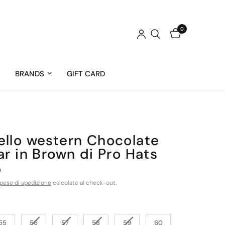
0
BRANDS
GIFT CARD
llo western Chocolate
ar in Brown di Pro Hats
0
pese di spedizione
calcolate al check-out.
55
56
57
58
59
60