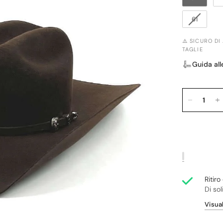
61
⚠️ SICURO DI
TAGLIE
Guida all
Ritir
Di sol
Visual