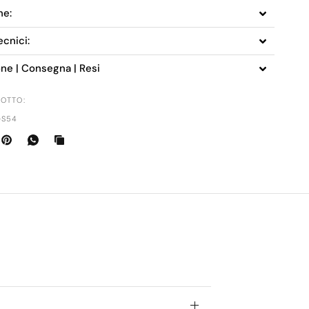
ne:
ecnici:
one | Consegna | Resi
OTTO:
-S54