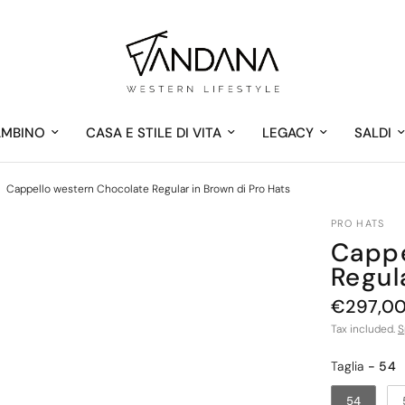
AMBINO
CASA E STILE DI VITA
LEGACY
SALDI
Cappello western Chocolate Regular in Brown di Pro Hats
PRO HATS
Cappe
Regul
€297,0
Tax included.
S
Taglia
Taglia
-
54
54