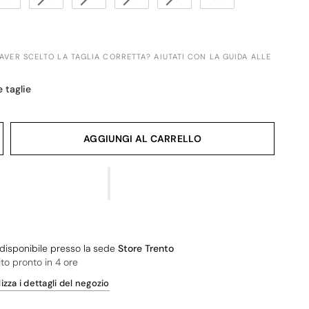
 AVER SCELTO LA TAGLIA CORRETTA? AIUTATI CON LA GUIDA ALLE
e taglie
AGGIUNGI AL CARRELLO
o disponibile presso la sede
Store Trento
ito pronto in 4 ore
izza i dettagli del negozio