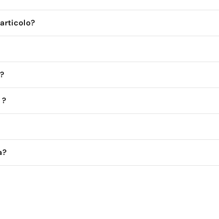
'articolo?
 ?
 ?
a?