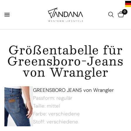
0
Größentabelle für
Greensboro-Jeans
von Wrangler
GREENSBORO JEANS von Wrangler
Passform: regulär
Taille: mittel
Farbe: verschiedene
Stoff: verschiedene