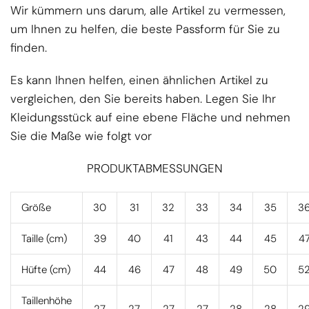
Wir kümmern uns darum, alle Artikel zu vermessen,
um Ihnen zu helfen, die beste Passform für Sie zu
finden.
Es kann Ihnen helfen, einen ähnlichen Artikel zu
vergleichen, den Sie bereits haben. Legen Sie Ihr
Kleidungsstück auf eine ebene Fläche und nehmen
Sie die Maße wie folgt vor
PRODUKTABMESSUNGEN
Größe
30
31
32
33
34
35
3
Taille (cm)
39
40
41
43
44
45
4
Hüfte (cm)
44
46
47
48
49
50
5
Taillenhöhe