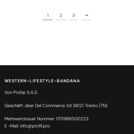
1
2
3
WESTERN-LIFESTYLE-BANDANA
Von Profar S.A.S.
Geschäft: über Del Commerce 3d 38121 Trento (TN)
Mehrwertsteuer Nummer: IT01966500223
E -Mail: info@profil.pro