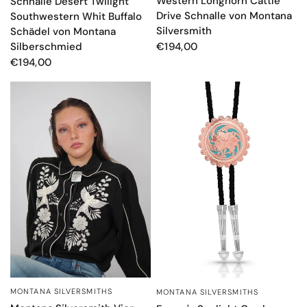
Western Longhorn Cattle
Schnalle Desert Twilight
Drive Schnalle von Montana
Southwestern Whit Buffalo
Silversmith
Schädel von Montana
Silberschmied
€194,00
€194,00
MONTANA SILVERSMITHS
MONTANA SILVERSMITHS
SCHNELLANSICHT
SCHNELLANSICHT