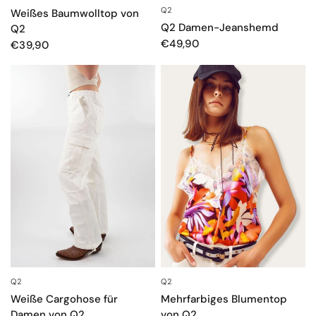
Q2
SCHNELLANSICHT
Weißes Baumwolltop von
Q2 Damen-Jeanshemd
Q2
€49,90
€39,90
Q2
Q2
SCHNELLANSICHT
SCHNELLANSICHT
Weiße Cargohose für
Mehrfarbiges Blumentop
Damen von Q2
von Q2