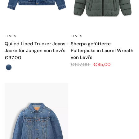
LEVI'S
LEVI'S
SCHNELLANSICHT
SCHNELLANSICHT
Quiled Lined Trucker Jeans-
Sherpa gefütterte
Jacke für Jungen von Levi's
Pufferjacke in Laurel Wreath
von Levi's
€97,00
€107,00
€85,00
Farbe