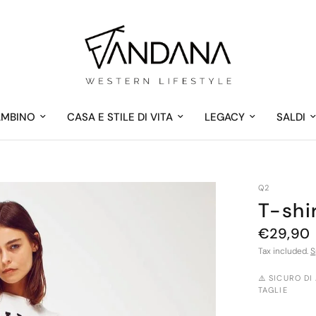
AMBINO
CASA E STILE DI VITA
LEGACY
SALDI
Q2
T-shi
€29,90
Tax included.
S
⚠️ SICURO DI
TAGLIE