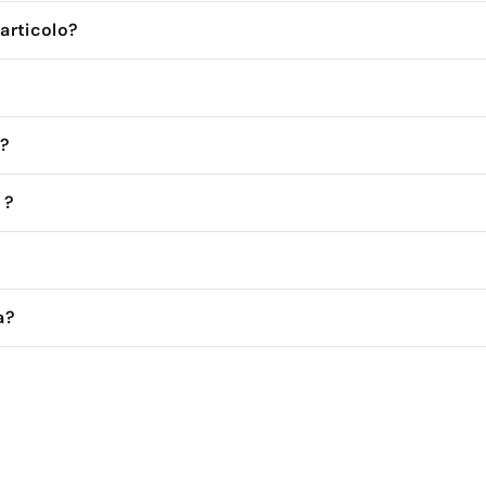
'articolo?
 ?
 ?
a?