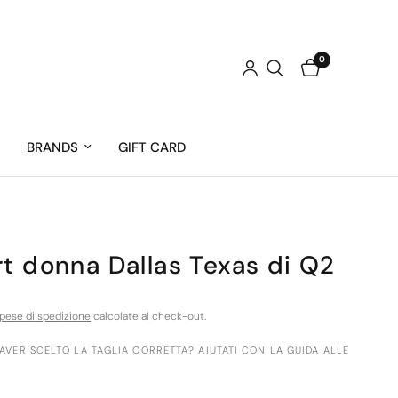
0
BRANDS
GIFT CARD
rt donna Dallas Texas di Q2
pese di spedizione
calcolate al check-out.
 AVER SCELTO LA TAGLIA CORRETTA? AIUTATI CON LA GUIDA ALLE