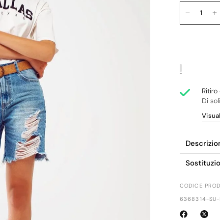
Ritir
Di sol
Visual
Descrizio
Sostituzi
CODICE PROD
6368314-SU