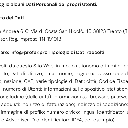
lie alcuni Dati Personali dei propri Utenti.
to dei Dati
n Andrea & C. Via di Costa San Nicolò, 40 38123 Trento (T
scr. Reg. Imprese TN-191018
olare: info@profar.pro Tipologie di Dati raccolti
ccolti da questo Sito Web, in modo autonomo o tramite terz
to; Dati di utilizzo; email; nome; cognome; sesso; data d
co; nazione; CAP; varie tipologie di Dati; città; Codice Fis
 numero di Utenti; informazioni sul dispositivo; statistich
); longitudine (della città); informazioni sul browser; passw
quisti; indirizzo di fatturazione; indirizzo di spedizione; 
immagine di profilo; numero civico; lingua; identificatori u
gle Advertiser ID o identificatore IDFA, per esempio).