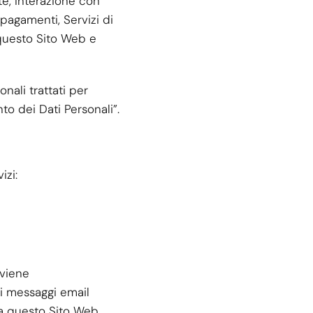
te, Interazione con
 pagamenti, Servizi di
 questo Sito Web e
onali trattati per
nto dei Dati Personali”.
izi:
 viene
si messaggi email
a questo Sito Web.