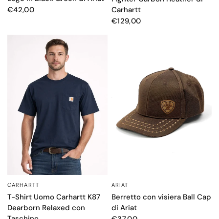
Carhartt
€42,00
€129,00
CARHARTT
ARIAT
OCCHIATA VELOCE
OCCHIATA VELOCE
T-Shirt Uomo Carhartt K87
Berretto con visiera Ball Cap
Dearborn Relaxed con
di Ariat
Taschino
€37,00