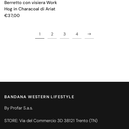
Berretto con visiera Work
Hog in Characoal di Ariat
€37,00
1
2
3
4
BANDANA WESTERN LIFESTYLE
By Profar S.a.s.
STORE: Via del Commercio 3D 38121 Trento (TN)