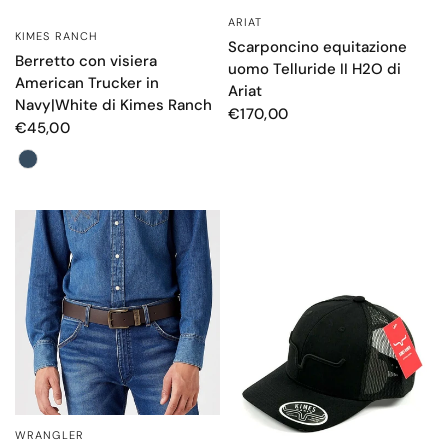
ARIAT
OCCHIATA VELOCE
KIMES RANCH
OCCHIATA VELOCE
Scarponcino equitazione
Berretto con visiera
uomo Telluride II H2O di
American Trucker in
Ariat
Navy|White di Kimes Ranch
€170,00
€45,00
Colore
WRANGLER
OCCHIATA VELOCE