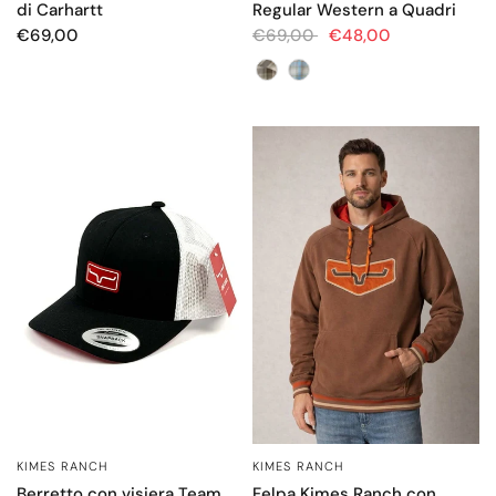
Regular Western a Quadri
di Carhartt
€69,00
€48,00
€69,00
Color
KIMES RANCH
KIMES RANCH
OCCHIATA VELOCE
OCCHIATA VELOCE
Berretto con visiera Team
Felpa Kimes Ranch con