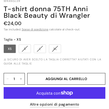
WRANGLER
T-shirt donna 75TH Anni
Black Beauty di Wrangler
€24,00
Tax included.
Spese di spedizione
calcolate al check-out.
Taglia
Taglia
-
XS
XS
S
L
XL
⚠️ SICURO DI AVER SCELTO LA TAGLIA CORRETTA? AIUTATI CON LA
GUIDA ALLE TAGLIE
AGGIUNGI AL CARRELLO
Altre opzioni di pagamento