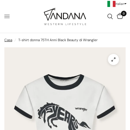
Italian
0
Casa
/
T-shirt donna 75TH Anni Black Beauty di Wrangler