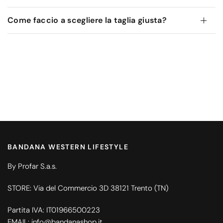
Come faccio a scegliere la taglia giusta?
BANDANA WESTERN LIFESTYLE
By Profar S.a.s.
STORE: Via del Commercio 3D 38121 Trento (TN)
Partita IVA: IT01966500223
EMAIL: info@bandanashop.it