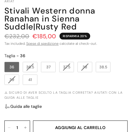
ARIAT
Stivali Western donna
Ranahan in Sienna
Suddle|Rusty Red
€232,00
€185,00
RISPARMIA 20%
Tax included.
Spese di spedizione
calcolate al check-out.
Taglia
Taglia
-
36
36
36.5
37
37.5
38
38.5
39
41
⚠️ SICURO DI AVER SCELTO LA TAGLIA CORRETTA? AIUTATI CON LA
GUIDA ALLE TAGLIE
Guida alle taglie
AGGIUNGI AL CARRELLO