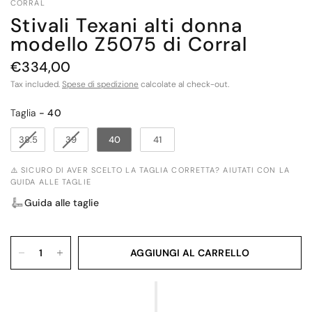
CORRAL
Stivali Texani alti donna
modello Z5075 di Corral
€334,00
Tax included.
Spese di spedizione
calcolate al check-out.
Taglia
Taglia
-
40
38.5
39
40
41
⚠️ SICURO DI AVER SCELTO LA TAGLIA CORRETTA? AIUTATI CON LA
GUIDA ALLE TAGLIE
Guida alle taglie
AGGIUNGI AL CARRELLO