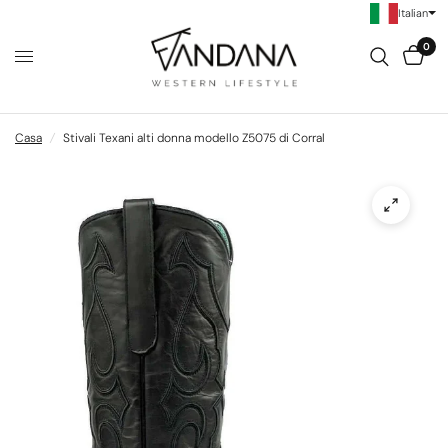
Italian
0
Casa
/
Stivali Texani alti donna modello Z5075 di Corral