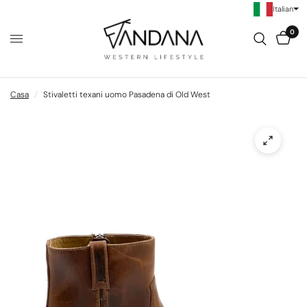
Italian
0
Casa
/
Stivaletti texani uomo Pasadena di Old West