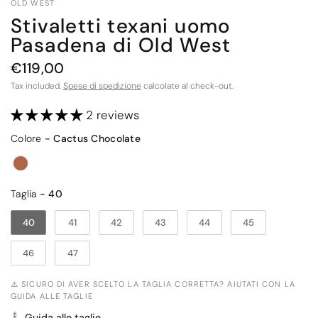
OLD WEST
Stivaletti texani uomo
Pasadena di Old West
€119,00
Tax included.
Spese di spedizione
calcolate al check-out.
2 reviews
Colore
Colore
-
Cactus Chocolate
Taglia
Taglia
-
40
40
41
42
43
44
45
46
47
⚠️ SICURO DI AVER SCELTO LA TAGLIA CORRETTA? AIUTATI CON LA
GUIDA ALLE TAGLIE
Guida alle taglie