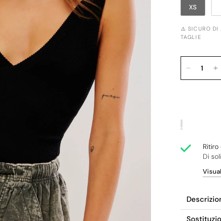
XS
⚠️ SICURO DI
TAGLIE
Ritir
Di sol
Visual
Descrizio
Sostituzi