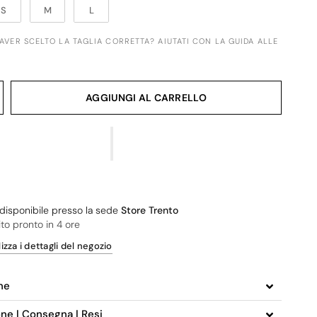
S
M
L
 AVER SCELTO LA TAGLIA CORRETTA? AIUTATI CON LA GUIDA ALLE
AGGIUNGI AL CARRELLO
o disponibile presso la sede
Store Trento
ito pronto in 4 ore
izza i dettagli del negozio
ne
one | Consegna | Resi