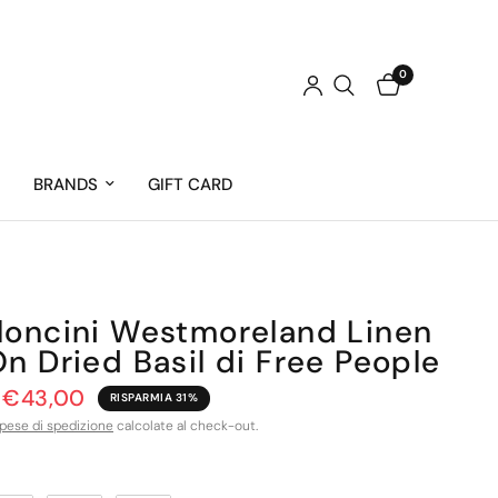
0
BRANDS
GIFT CARD
loncini Westmoreland Linen
On Dried Basil di Free People
€43,00
RISPARMIA 31%
pese di spedizione
calcolate al check-out.