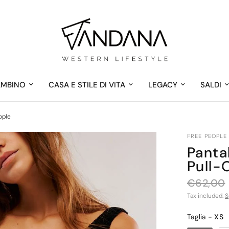
AMBINO
CASA E STILE DI VITA
LEGACY
SALDI
ople
FREE PEOPLE
Panta
Pull-
€62,00
Tax included.
S
Taglia
Taglia
-
XS