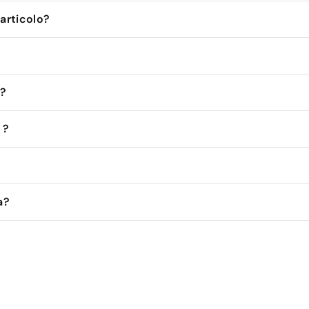
'articolo?
 ?
 ?
a?