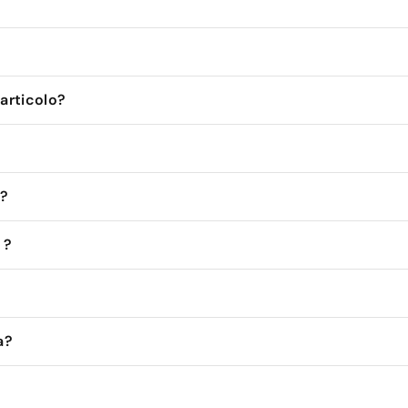
'articolo?
 ?
 ?
a?