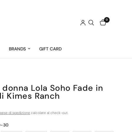
0
BRANDS
GIFT CARD
H
 donna Lola Soho Fade in
di Kimes Ranch
pese di spedizione
calcolate al check-out.
-30