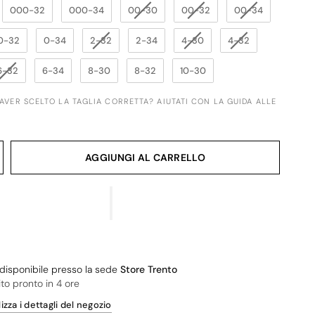
000-32
000-34
00-30
00-32
00-34
0-32
0-34
2-32
2-34
4-30
4-32
6-32
6-34
8-30
8-32
10-30
 AVER SCELTO LA TAGLIA CORRETTA? AIUTATI CON LA GUIDA ALLE
AGGIUNGI AL CARRELLO
o disponibile presso la sede
Store Trento
ito pronto in 4 ore
izza i dettagli del negozio