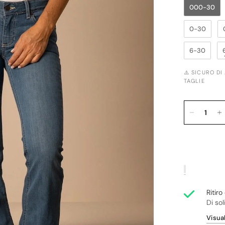
000-30
0-30
6-30
⚠️ SICURO DI
TAGLIE
Ritir
Di sol
Visual