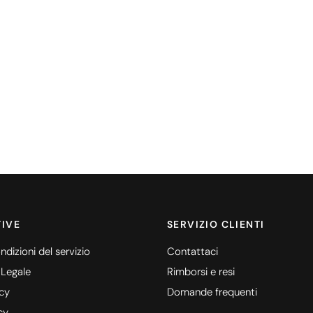
IVE
SERVIZIO CLIENTI
ndizioni del servizio
Contattaci
 Legale
Rimborsi e resi
icy
Domande frequenti
cy