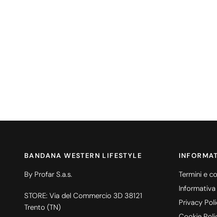
BANDANA WESTERN LIFESTYLE
INFORMAT
By Profar S.a.s.
Termini e co
Informativa
STORE: Via del Commercio 3D 38121
Privacy Pol
Trento (TN)
Cookie Poli