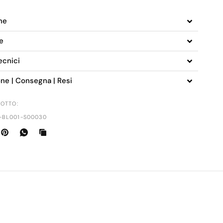
ne
ie
ecnici
one | Consegna | Resi
OTTO:
-BL001-S00030