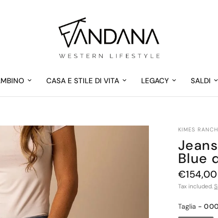
AMBINO
CASA E STILE DI VITA
LEGACY
SALDI
KIMES RANC
Jeans
Blue 
€154,00
Tax included.
S
Taglia
Taglia
-
000