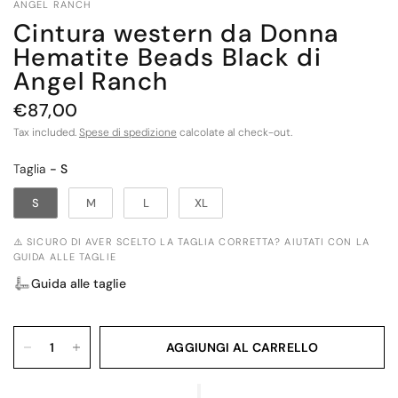
ANGEL RANCH
Cintura western da Donna
Hematite Beads Black di
Angel Ranch
€87,00
Tax included.
Spese di spedizione
calcolate al check-out.
Taglia
Taglia
-
S
S
M
L
XL
⚠️ SICURO DI AVER SCELTO LA TAGLIA CORRETTA? AIUTATI CON LA
GUIDA ALLE TAGLIE
Guida alle taglie
AGGIUNGI AL CARRELLO