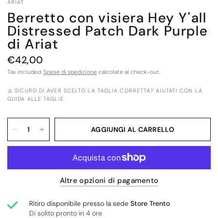
ARIAT
Berretto con visiera Hey Y'all
Distressed Patch Dark Purple
di Ariat
€42,00
Tax included.
Spese di spedizione
calcolate al check-out.
⚠️ SICURO DI AVER SCELTO LA TAGLIA CORRETTA? AIUTATI CON LA
GUIDA ALLE TAGLIE
AGGIUNGI AL CARRELLO
Altre opzioni di pagamento
Ritiro disponibile presso la sede
Store Trento
Di solito pronto in 4 ore