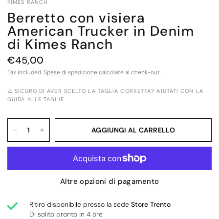
KIMES RANCH
Berretto con visiera
American Trucker in Denim
di Kimes Ranch
€45,00
Tax included.
Spese di spedizione
calcolate al check-out.
⚠️ SICURO DI AVER SCELTO LA TAGLIA CORRETTA? AIUTATI CON LA
GUIDA ALLE TAGLIE
AGGIUNGI AL CARRELLO
Altre opzioni di pagamento
Ritiro disponibile presso la sede
Store Trento
Di solito pronto in 4 ore