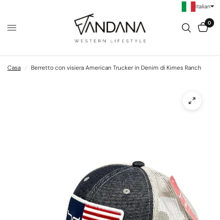
Italian
0
Casa
/
Berretto con visiera American Trucker in Denim di Kimes Ranch