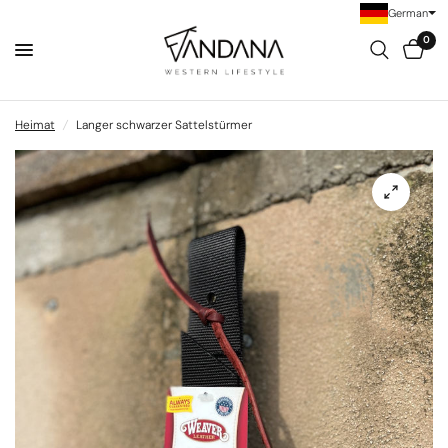
German
0
Heimat
/
Langer schwarzer Sattelstürmer