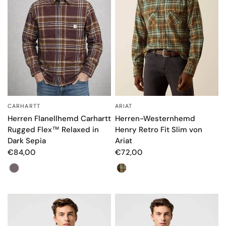
CARHARTT
ARIAT
SCHNELLANSICHT
SCHNELLANSICHT
Herren Flanellhemd Carhartt
Herren-Westernhemd
Rugged Flex™ Relaxed in
Henry Retro Fit Slim von
Dark Sepia
Ariat
€84,00
€72,00
Farbe
Farbe