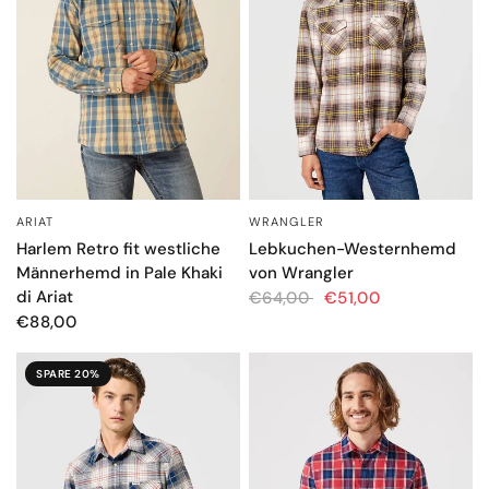
WRANGLER
ARIAT
SCHNELLANSICHT
SCHNELLANSICHT
Lebkuchen-Westernhemd
Harlem Retro fit westliche
von Wrangler
Männerhemd in Pale Khaki
di Ariat
€64,00
€51,00
€88,00
SPARE 20%