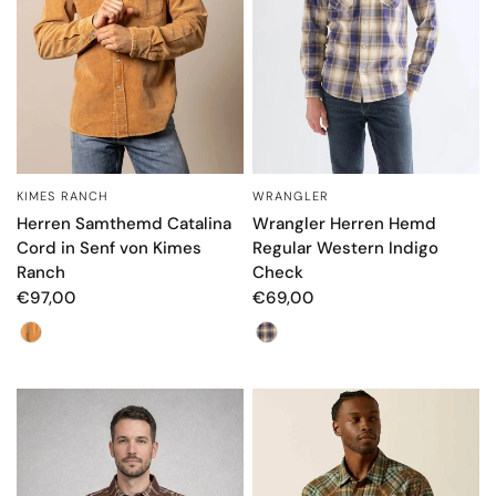
KIMES RANCH
WRANGLER
SCHNELLANSICHT
SCHNELLANSICHT
Herren Samthemd Catalina
Wrangler Herren Hemd
Cord in Senf von Kimes
Regular Western Indigo
Ranch
Check
€97,00
€69,00
Farbe
Farbe