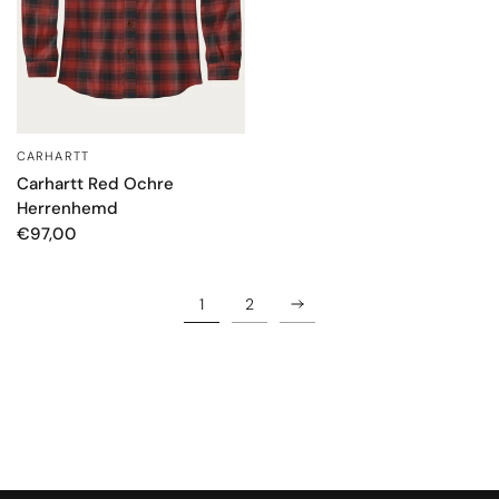
CARHARTT
SCHNELLANSICHT
Carhartt Red Ochre
Herrenhemd
€97,00
1
2