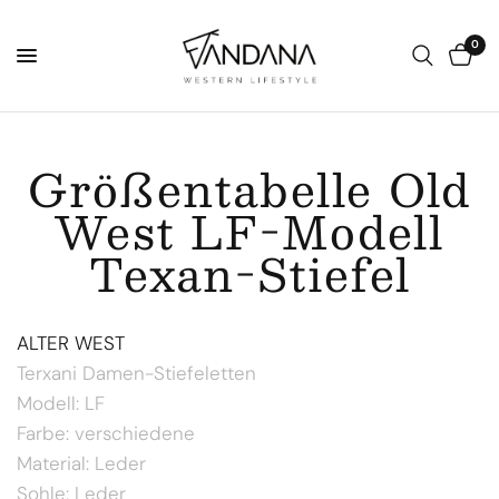
0
Größentabelle Old
West LF-Modell
Texan-Stiefel
ALTER WEST
Terxani Damen-Stiefeletten
Modell: LF
Farbe: verschiedene
Material: Leder
Sohle: Leder