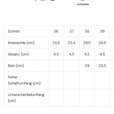
Schnitt
36
37
38
39
Innensohle (cm)
24,6
25,4
26.0
26,6
Absatz (cm)
4,5
4,5
4,5
4,5
Bein (cm)
29
29,5
hoher
Schaftumfang (cm)
Unterschenkelumfang
(cm)