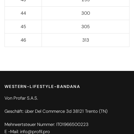
44
300
45
305
46
313
WESTERN-LIFESTYLE-BANDANA
Von Profar S.A.S.
Geschäft: über Del Commerce 3d 38121 Trento (TN)
Mehrwertsteuer Nummer: IT01966500223
E -Mail: info@profil.pro