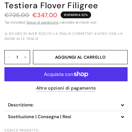
Testiera Flover Filigree
€725,00
€347,00
RISPARMIA 52%
Tax included.
Spese di spedizione
calcolate al check-out.
⚠️ SICURO DI AVER SCELTO LA TAGLIA CORRETTA? AIUTATI CON LA
GUIDA ALLE TAGLIE
AGGIUNGI AL CARRELLO
Altre opzioni di pagamento
Descrizione:
Sostituzione | Consegna | Resi
CODICE PRODOTTO: