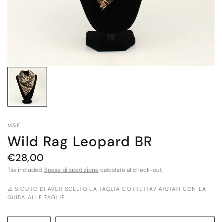
M&F
Wild Rag Leopard BR
€28,00
Tax included.
Spese di spedizione
calcolate al check-out.
⚠️ SICURO DI AVER SCELTO LA TAGLIA CORRETTA? AIUTATI CON LA
GUIDA ALLE TAGLIE