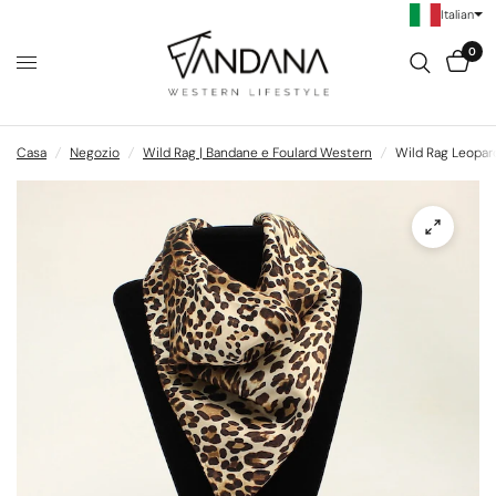
Italian
0
Casa
/
Negozio
/
Wild Rag | Bandane e Foulard Western
/
Wild Rag Leopar