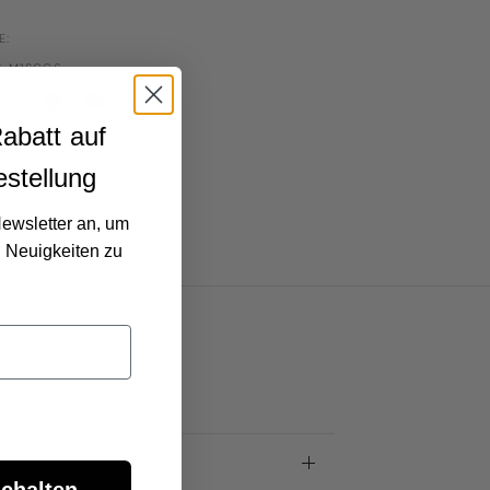
E:
-M1SCC6
abatt auf
estellung
Newsletter an, um
 Neuigkeiten zu
schutzrichtlinie
schalten