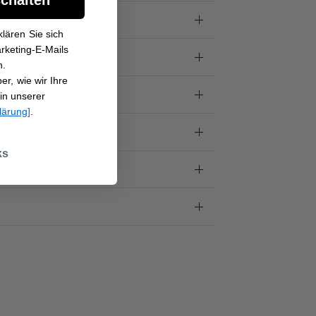
lären Sie sich
rketing-E-Mails
n.
r, wie wir Ihre
in unserer
lärung]
.
ks