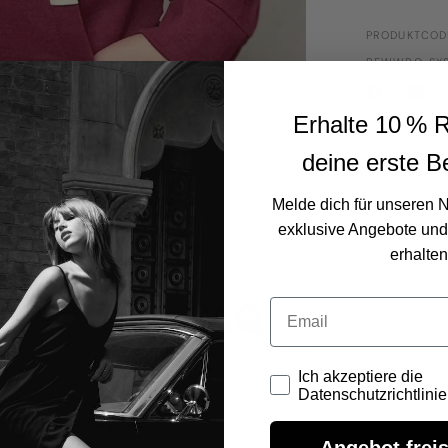
PRODUKTCOD
BFWWRO-SXS
Erhalte 10 % R
deine erste B
Melde dich für unseren 
exklusive Angebote und
erhalten
FAQ
Email
häufig gestellte Fragen
Ich akzeptiere die Daten
Ich akzeptiere die
Datenschutzrichtlinie
en oder zurückgeben?
Angebot frei