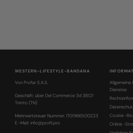
WESTERN-LIFESTYLE-BANDANA
INFORMA
Von Profar S.A.S.
Allgemeine
Dienstes
Geschäft: über Del Commerce 3d 38121
Rechtsinfo
Trento (TN)
Datenschutzr
Cookie -Rich
Mehrwertsteuer Nummer: IT01966500223
E -Mail: info@profil.pro
Online -Str
Vorlieben K