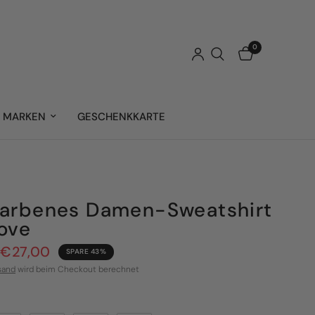
0
MARKEN
GESCHENKKARTE
arbenes Damen-Sweatshirt
ove
€27,00
SPARE 43%
sand
wird beim Checkout berechnet