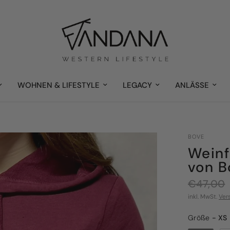
WOHNEN & LIFESTYLE
LEGACY
ANLÄSSE
BOVE
Weinf
von B
€47,00
inkl. MwSt.
Ver
Größe
Größe
-
XS