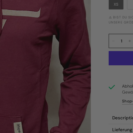
XS
⚠️ BIST DU S
NSERE GRÖSS
Abho
Gewöh
Shop-
Descripti
Lieferun