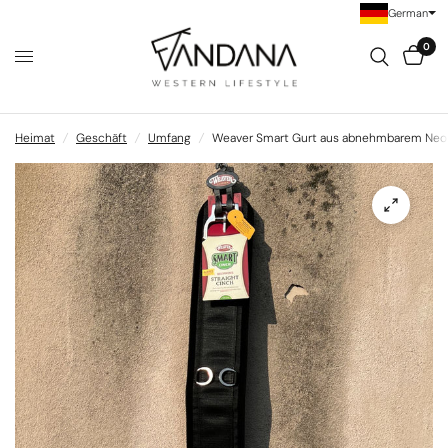
German
0
Heimat
/
Geschäft
/
Umfang
/
Weaver Smart Gurt aus abnehmbarem Neo