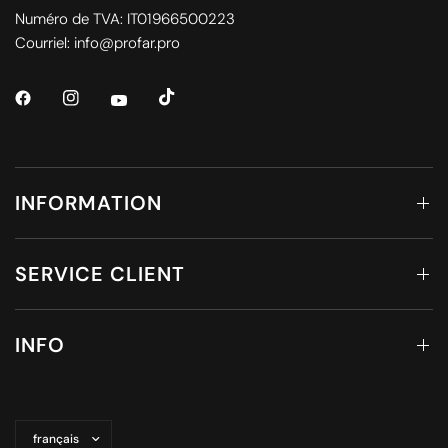
Numéro de TVA: IT01966500223
Courriel: info@profar.pro
INFORMATION
SERVICE CLIENT
INFO
Mettre