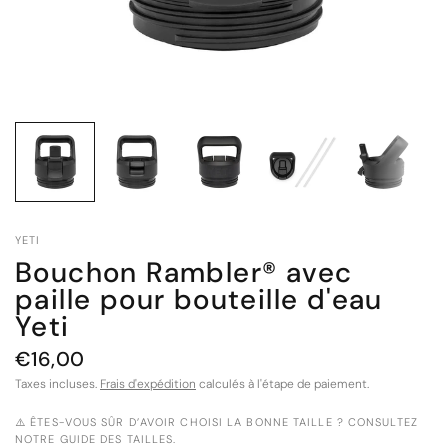
YETI
Bouchon Rambler® avec
paille pour bouteille d'eau
Yeti
€16,00
Taxes incluses.
Frais d'expédition
calculés à l'étape de paiement.
⚠️ ÊTES-VOUS SÛR D’AVOIR CHOISI LA BONNE TAILLE ? CONSULTEZ
NOTRE GUIDE DES TAILLES.