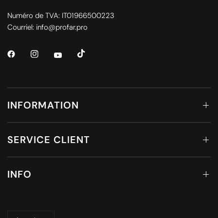
Numéro de TVA: IT01966500223
Courriel: info@profar.pro
INFORMATION
SERVICE CLIENT
INFO
Mettre