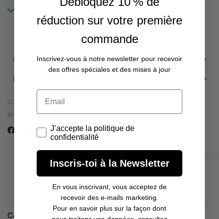
Débloquez 10 % de
Service de retrait disponible à
Store Trento
Habituellement prête en 4 heures
réduction sur votre première
Afficher les informations de la boutique
commande
Description
Inscrivez-vous à notre newsletter pour recevoir
des offres spéciales et des mises à jour
Livraison & Retours
Email
CODE PRODUIT :
BFWWRO-SXS-M1SCC6
J’accepte la politique de confidentialité
J’accepte la politique de
confidentialité
FAQ
Inscris-toi à la Newsletter
questions fréquemment posées
En vous inscrivant, vous acceptez de
recevoir des e-mails marketing.
Pour en savoir plus sur la façon dont
Comment puis-je échanger ou retourner un