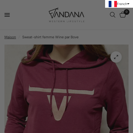
French
0
Maison
/
Sweat-shirt femme Wine par Bove