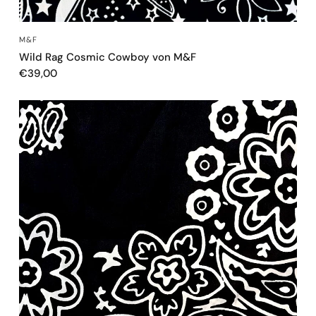
SCHNELLANSICHT
M&F
Wild Rag Cosmic Cowboy von M&F
€39,00