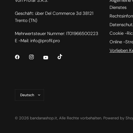
Von Profar S.A.S.
Allgemeine
Dienstes
Geschäft: über Del Commerce 3d 38121
Rechtsinfo
Trento (TN)
Datenschutzr
Cookie -Rich
Mehrwertsteuer Nummer: IT01966500223
E -Mail: info@profil.pro
Online -Str
Vorlieben K
Land/Region
aktualisieren
© 2026 bandanashop.it, Alle Rechte vorbehalten. Powered by Sho