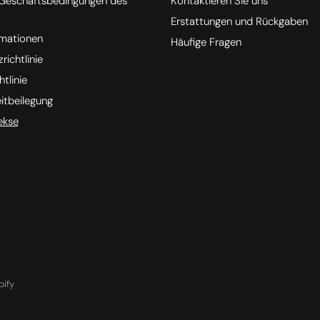
 Geschäftsbedingungen des
Kontaktieren Sie uns
Erstattungen und Rückgaben
rmationen
Häufige Fragen
ichtlinie
tlinie
eitbeilegung
ekse
pify