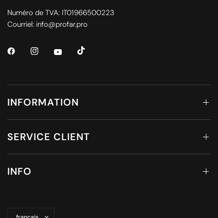
Numéro de TVA: IT01966500223
Courriel: info@profar.pro
INFORMATION
SERVICE CLIENT
INFO
Mettre