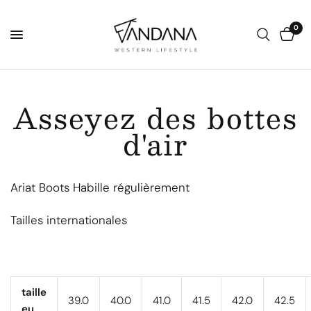
0
Asseyez des bottes
d'air
Ariat Boots Habille régulièrement
Tailles internationales
taille
39.0
40.0
41.0
41.5
42.0
42.5
eu