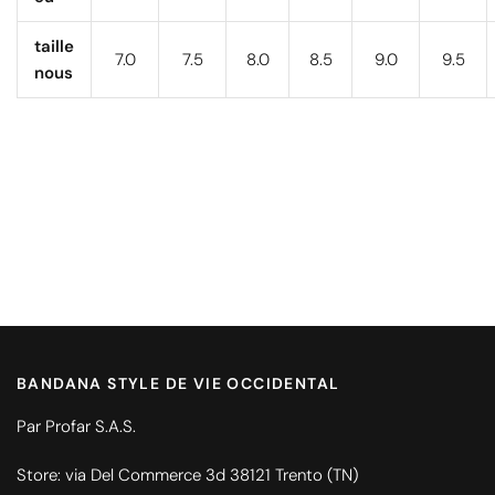
taille
7.0
7.5
8.0
8.5
9.0
9.5
nous
BANDANA STYLE DE VIE OCCIDENTAL
Par Profar S.A.S.
Store: via Del Commerce 3d 38121 Trento (TN)