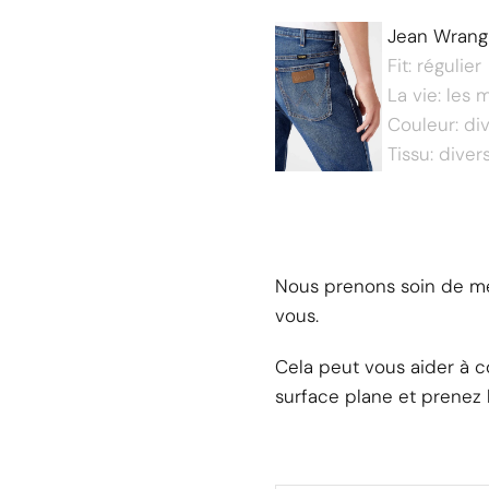
Jean Wrang
Fit: régulier
La vie: les 
Couleur: di
Tissu: diver
Nous prenons soin de mes
vous.
Cela peut vous aider à c
surface plane et prenez