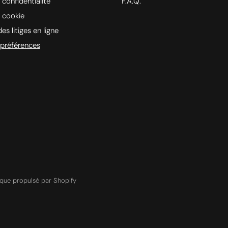
 confidentialité
F.A.Q.
e cookie
es litiges en ligne
préférences
que propulsé par Shopify