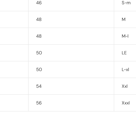
46
S-m
48
M
48
M-l
50
LE
50
L-xl
54
Xxl
56
Xxxl