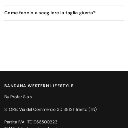
Come faccio a scegliere la taglia giusta?
BANDANA WESTERN LIFESTYLE
By Profar S.a.s.
STORE: Via del Commercio 3D 38121 Trento (TN)
Partita IVA: IT01966500223