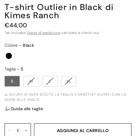
T-shirt Outlier in Black di
Kimes Ranch
€44,00
Tax included.
Spese di spedizione
calcolate al check-out.
Colore
Colore
-
Black
Taglia
Taglia
-
S
S
M
L
XL
⚠️ SICURO DI AVER SCELTO LA TAGLIA CORRETTA? AIUTATI CON LA
GUIDA ALLE TAGLIE
Guida alle taglie
AGGIUNGI AL CARRELLO