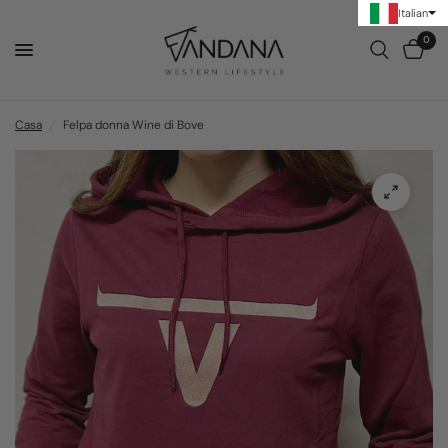
Italian
0
Casa
/
Felpa donna Wine di Bove