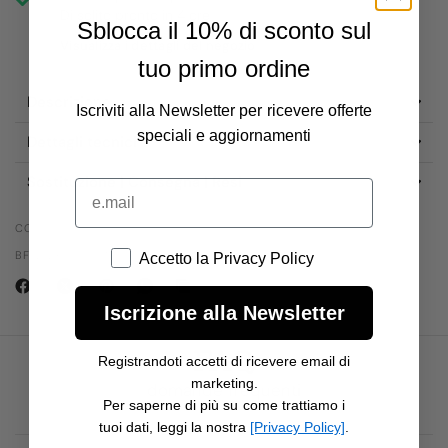
Di solito pronto in 4 ore
Sblocca il 10% di sconto sul
Visualizza i dettagli del negozio
tuo primo ordine
Descrizione
Iscriviti alla Newsletter per ricevere offerte
speciali e aggiornamenti
Dettagli tecnici
Sostituzione | Consegna | Resi
e.mail
CODICE PRODOTTO:
Accetto la Privacy Policy
BFWWRO-SXS-M1SCC6
Accetto la Privacy Policy
Iscrizione alla Newsletter
FAQ
Registrandoti accetti di ricevere email di
marketing.
domande frequenti
Per saperne di più su come trattiamo i
tuoi dati, leggi la nostra
[Privacy Policy]
.