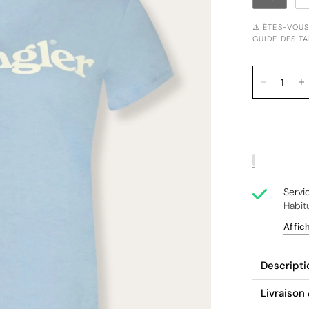
⚠️ ÊTES-VOU
GUIDE DES TA
Servi
Habit
Affic
Descripti
Livraison