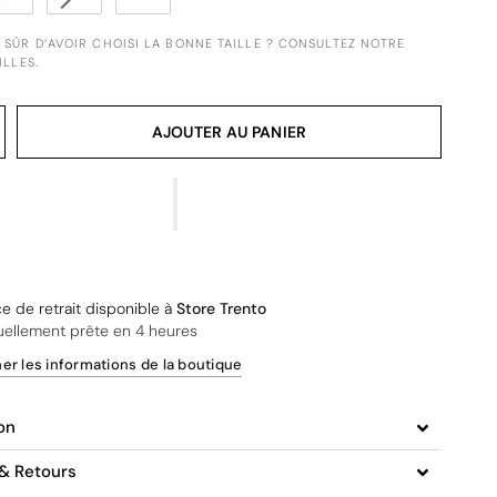
S SÛR D’AVOIR CHOISI LA BONNE TAILLE ? CONSULTEZ NOTRE
ILLES.
AJOUTER AU PANIER
ce de retrait disponible à
Store Trento
uellement prête en 4 heures
her les informations de la boutique
on
 & Retours