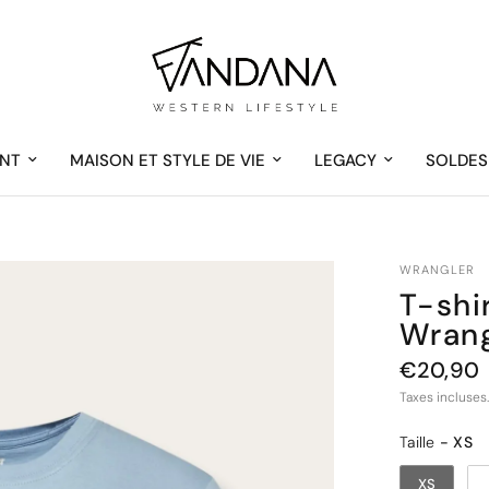
NT
MAISON ET STYLE DE VIE
LEGACY
SOLDES
WRANGLER
T-shi
Wrang
€20,90
Taxes incluses
Taille
Taille
-
XS
XS