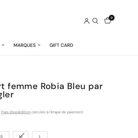
0
MARQUES
GIFT CARD
rt femme Robia Bleu par
ler
.
Frais d'expédition
calculés à l'étape de paiement.
S
M
L