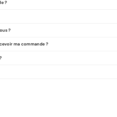
le ?
ous ?
recevoir ma commande ?
?