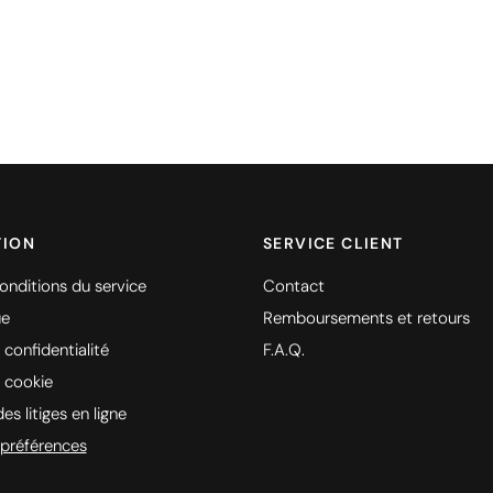
TION
SERVICE CLIENT
onditions du service
Contact
ue
Remboursements et retours
 confidentialité
F.A.Q.
e cookie
es litiges en ligne
préférences