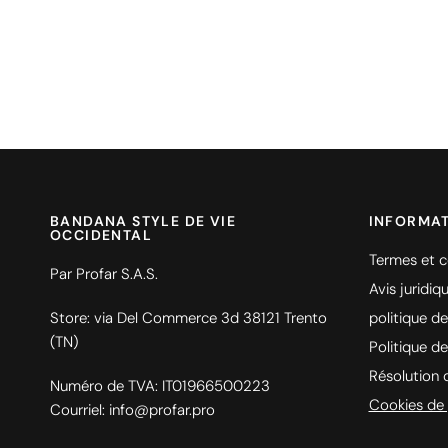
BANDANA STYLE DE VIE
INFORMA
OCCIDENTAL
Termes et c
Par Profar S.A.S.
Avis juridiq
Store: via Del Commerce 3d 38121 Trento
politique de
(TN)
Politique d
Résolution d
Numéro de TVA: IT01966500223
Cookies de 
Courriel: info@profar.pro