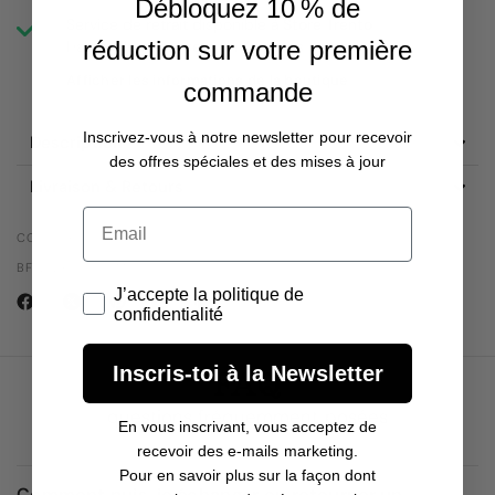
Débloquez 10 % de
Service de retrait disponible à
Store Trento
réduction sur votre première
Habituellement prête en 4 heures
Afficher les informations de la boutique
commande
Inscrivez-vous à notre newsletter pour recevoir
Description
des offres spéciales et des mises à jour
Livraison & Retours
Email
CODE PRODUIT :
BFWWRO-SXS-M1SCC6
J’accepte la politique de confidentialité
J’accepte la politique de
confidentialité
FAQ
Inscris-toi à la Newsletter
questions fréquemment posées
En vous inscrivant, vous acceptez de
recevoir des e-mails marketing.
Pour en savoir plus sur la façon dont
Comment puis-je échanger ou retourner un