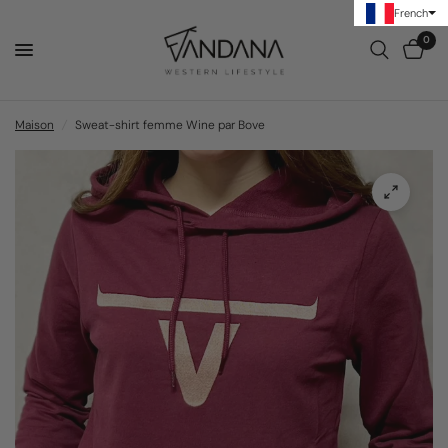
French
0
Maison
/
Sweat-shirt femme Wine par Bove