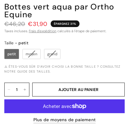
Bottes vert aqua par Ortho
Equine
€46,20
€31,90
ÉPARGNEZ 31%
Taxes incluses.
Frais d'expédition
calculés à l'étape de paiement.
Taille
Taille
-
petit
petit
moyen
grand
⚠️ ÊTES-VOUS SÛR D’AVOIR CHOISI LA BONNE TAILLE ? CONSULTEZ
NOTRE GUIDE DES TAILLES.
AJOUTER AU PANIER
Plus de moyens de paiement