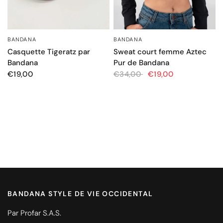
BANDANA
BANDANA
APERÇU RAPIDE
APERÇU RAPIDE
Casquette Tigeratz par
Sweat court femme Aztec
Bandana
Pur de Bandana
€19,00
€34,00
€19,00
BANDANA STYLE DE VIE OCCIDENTAL
Par Profar S.A.S.