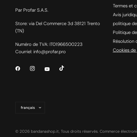
Termes et c
Par Profar S.A.S.
Avis juridiq
Store: via Del Commerce 3d 38121 Trento
politique de
(TN)
Politique d
Résolution d
Numéro de TVA: IT01966500223
Cookies de 
Courriel: info@profar.pro
Mettre
à
jour
le
pays/la
© 2026 bandanashop.it, Tous droits réservés. Commerce électroni
région