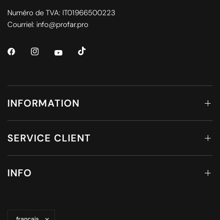
Numéro de TVA: IT01966500223
Courriel: info@profar.pro
INFORMATION
SERVICE CLIENT
INFO
Mettre