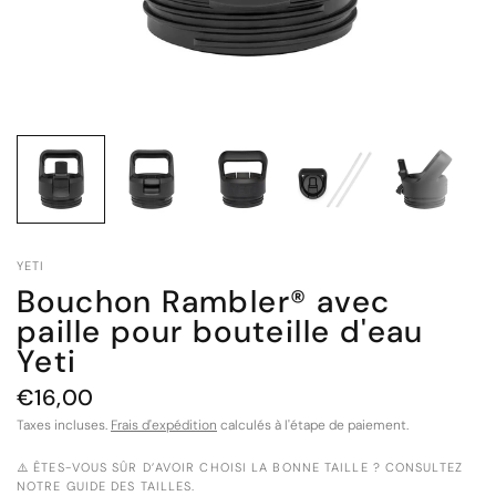
YETI
Bouchon Rambler® avec
paille pour bouteille d'eau
Yeti
€16,00
Taxes incluses.
Frais d'expédition
calculés à l'étape de paiement.
⚠️ ÊTES-VOUS SÛR D’AVOIR CHOISI LA BONNE TAILLE ? CONSULTEZ
NOTRE GUIDE DES TAILLES.