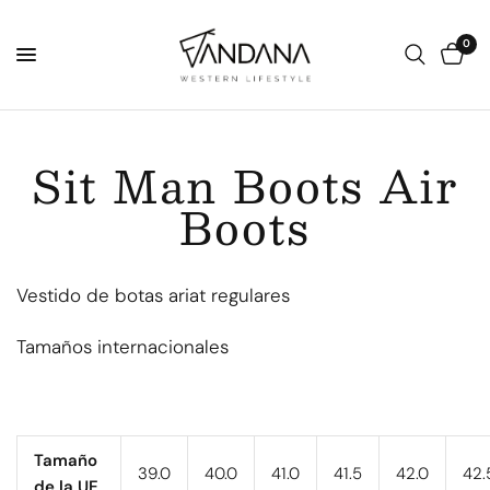
0
Sit Man Boots Air
Boots
Vestido de botas ariat regulares
Tamaños internacionales
Tamaño
39.0
40.0
41.0
41.5
42.0
42.
de la UE