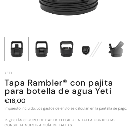
YETI
Tapa Rambler® con pajita
para botella de agua Yeti
€16,00
Impuesto incluido. Los
gastos de envío
se calculan en la pantalla de pago.
⚠️ ¿ESTÁS SEGURO DE HABER ELEGIDO LA TALLA CORRECTA?
CONSULTA NUESTRA GUÍA DE TALLAS.